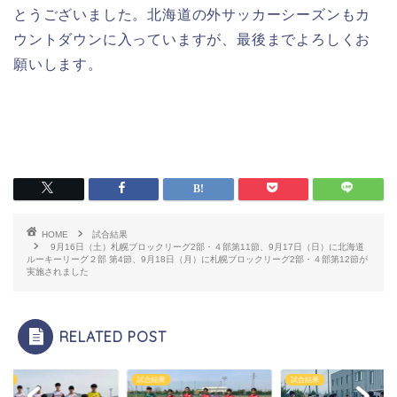
とうございました。北海道の外サッカーシーズンもカ
ウントダウンに入っていますが、最後までよろしくお
願いします。
HOME
試合結果
9月16日（土）札幌ブロックリーグ2部・４部第11節、9月17日（日）に北海道
ルーキーリーグ２部 第4節、9月18日（月）に札幌ブロックリーグ2部・４部第12節が
実施されました
RELATED POST
結果
試合結果
試合結果