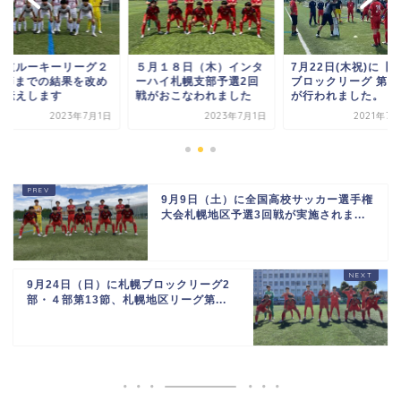
海道ルーキーリーグ２
５月１８日（木）インタ
7月22日(木祝)に【
 3節までの結果を改め
ーハイ札幌支部予選2回
ブロックリーグ 第6
お伝えします
戦がおこなわれました
が行われました。
2023年7月1日
2023年7月1日
2021年7
9月9日（土）に全国高校サッカー選手権
大会札幌地区予選3回戦が実施されま...
9月24日（日）に札幌ブロックリーグ2
部・４部第13節、札幌地区リーグ第...