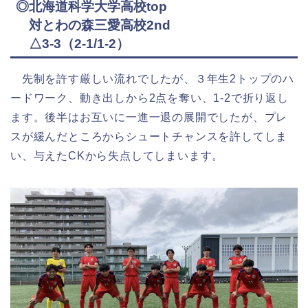
◎北海道科学大学高校top
対とわの森三愛高校2nd
△3-3（2-1/1-2）
先制を許す厳しい流れでしたが、３年生2トップのハ
ードワーク、動き出しから2点を奪い、1-2で折り返し
ます。後半はお互いに一進一退の展開でしたが、プレ
スが緩んだところからシュートチャンスを許してしま
い、与えたCKから失点してしまいます。