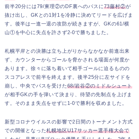
前半20分には79/柬理②のDF裏へのパスに
73藤村②
が
抜け出し、GKとの1対1を冷静に決めてリードを広げま
す。後半は一進一退の攻防が続きますが、GKの61/横
山①を中心に失点を許さず2-0で勝ちました。
札幌平岸との決勝は立ち上がりからなかなか前進出来
ず、カウンターからゴールを脅かされる場面が何度か
あります。徐々に落ち着いて相手ゴールに迫るものの
スコアレスで前半を終えます。後半25分に左サイドを
崩し、中央でパスを受けた
68/岩谷②のミドルシュート
が相手GKの手を弾いて決まり、待望の先制点を上げま
す。そのまま失点をせずに1-0で勝利を収めました。
新型コロナウイルスの影響で2日間のトーナメント方式
での開催となった
札幌地区U17サッカー選手権大会で