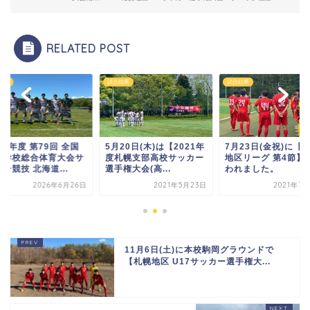
RELATED POST
結果
試合結果
試合結果
8年度 第79回 全国
5月20日(木)は【2021年
7月23日(金祝)に【
等学校総合体育大会サ
度札幌支部高校サッカー
地区リーグ 第4節】
ー競技 北海道...
選手権大会(高...
われました。
2026年6月26日
2021年5月23日
2021年7
11月6日(土)に本校駒岡グラウンドで
【札幌地区 U17サッカー選手権大...