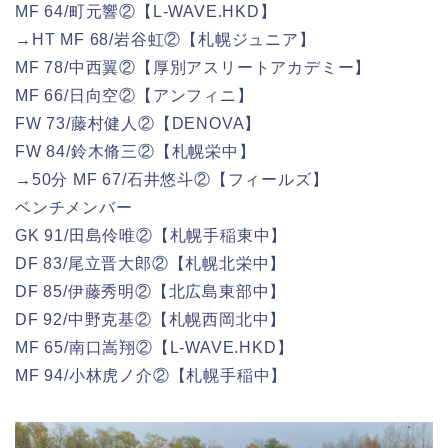
MF 64/町元響②【L-WAVE.HKD】
→HT MF 68/岩谷虹②【札幌ジュニア】
MF 78/中西翼②【厚別アスリートアカデミー】
MF 66/日向空②【アンフィニ】
FW 73/藤村健人②【DENOVA】
FW 84/鈴木脩三②【札幌栄中】
→50分 MF 67/石井悠斗②【フィールズ】
ベンチメンバー
GK 91/田島伶唯②【札幌手稲東中】
DF 83/尾立晋大郎②【札幌北栄中】
DF 85/伊藤秀明②【北広島東部中】
DF 92/中野克基②【札幌西岡北中】
MF 65/南口嵩翔②【L-WAVE.HKD】
MF 94/小林虎ノ介②【札幌手稲中】