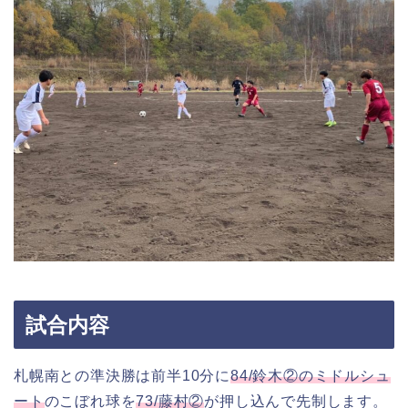
試合内容
札幌南との準決勝は前半10分に
84/鈴木②のミドルシュ
ート
のこぼれ球を
73/藤村②
が押し込んで先制します。