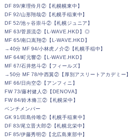
DF 89/柬理伶月②【札幌幌東中】
DF 92/山形翔哉②【札幌手稲東中】
DF 52/池ヶ谷崇斗②【札幌ジュニア】
MF 63/菅原流②【L-WAVE.HKD】◎
MF 65/南口嵩翔②【L-WAVE.HKD】
→40分 MF 94/小林虎ノ介②【札幌手稲中】
MF 64/町元響②【L-WAVE.HKD】
MF 67/石井悠斗②【フィールズ】
→50分 MF 78/中西翼②【厚別アスリートアカデミー】
MF 66/日向空②【アンフィニ】
FW 73/藤村健人②【DENOVA】
FW 84/鈴木脩三②【札幌栄中】
ベンチメンバー
GK 91/田島伶唯②【札幌手稲東中】
DF 83/尾立晋大郎②【札幌北栄中】
DF 85/伊藤秀明②【北広島東部中】