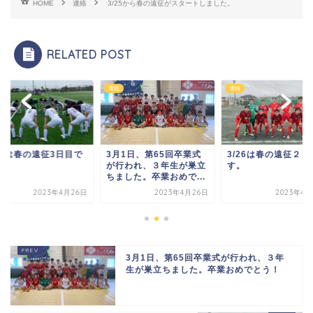
HOME
連絡
3/25から春の遠征がスタートしました。
RELATED POST
連絡
連絡
27は春の遠征3日目で
3月1日、第65回卒業式
3/26は春の遠征２日
。
が行われ、３年生が巣立
す。
ちました。卒業おめで...
2023年4月26日
2023年4月26日
2023年4月
3月1日、第65回卒業式が行われ、３年
生が巣立ちました。卒業おめでとう！