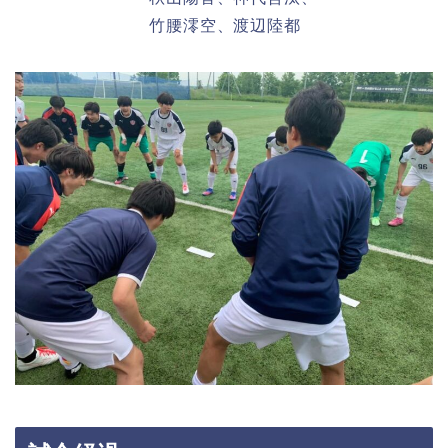
竹腰澪空、渡辺陸都