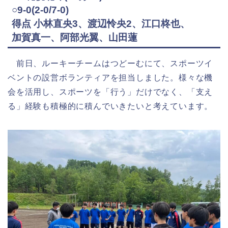
○9-0(2-0/7-0)
得点 小林直央3、渡辺怜央2、江口柊也、
加賀真一、阿部光翼、山田蓮
前日、ルーキーチームはつどーむにて、スポーツイ
ベントの設営ボランティアを担当しました。様々な機
会を活用し、スポーツを「行う」だけでなく、「支え
る」経験も積極的に積んでいきたいと考えています。