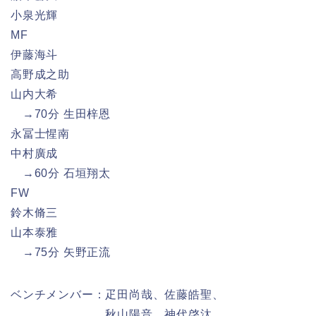
小泉光輝
MF
伊藤海斗
高野成之助
山内大希
→70分 生田梓恩
永冨士惺南
中村廣成
→60分 石垣翔太
FW
鈴木脩三
山本泰雅
→75分 矢野正流
ベンチメンバー：疋田尚哉、佐藤皓聖、
秋山陽音、神代啓汰、