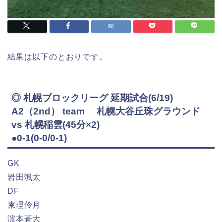
結果は以下のとおりです。
◎ 札幌ブロックリーグ 延期試合(6/19)
A2（2nd） team 札幌大谷丘珠グラウンド
vs 札幌稲雲(45分×2)
●0-1(0-0/0-1)
GK
岩田颯太
DF
柬理伶月
濵本蒼大