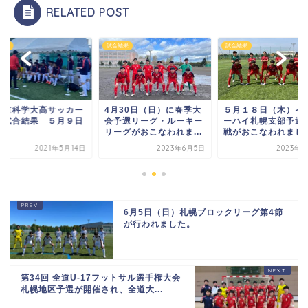
RELATED POST
結果
試合結果
試合結果
海道科学大高サッカー
4月30日（日）に春季大
５月１８日（木）イ
 試合結果 ５月９日
会予選リーグ・ルーキー
ーハイ札幌支部予選
リーグがおこなわれま...
戦がおこなわれまし
2021年5月14日
2023年6月5日
2023年7
6月5日（日）札幌ブロックリーグ第4節
が行われました。
第34回 全道U-17フットサル選手権大会
札幌地区予選が開催され、全道大...