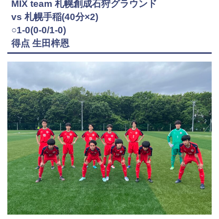
MIX team 札幌創成石狩グラウンド
vs 札幌手稲(40分×2)
○1-0(0-0/1-0)
得点 生田梓恩