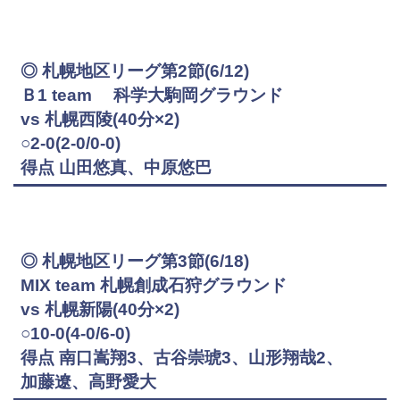
◎ 札幌地区リーグ第2節(6/12)
Ｂ1 team 科学大駒岡グラウンド
vs 札幌西陵(40分×2)
○2-0(2-0/0-0)
得点 山田悠真、中原悠巴
◎ 札幌地区リーグ第3節(6/18)
MIX team 札幌創成石狩グラウンド
vs 札幌新陽(40分×2)
○10-0(4-0/6-0)
得点 南口嵩翔3、古谷崇琥3、山形翔哉2、
加藤遼、高野愛大