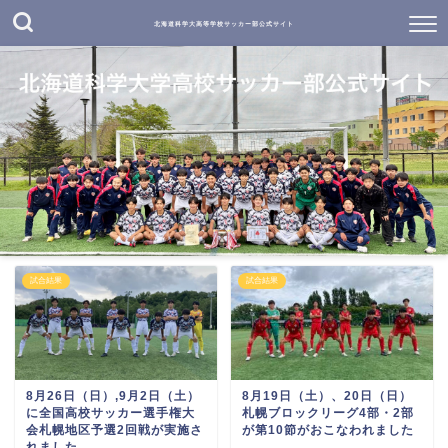
北海道科学大高等学校サッカー部公式サイト
試合結果
試合結果
8月26日（日）,9月2日（土）
8月19日（土）、20日（日）
に全国高校サッカー選手権大
札幌ブロックリーグ4部・2部
会札幌地区予選2回戦が実施さ
が第10節がおこなわれました
れました